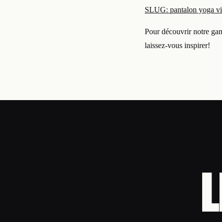
SLUG: pantalon yoga vio
Pour découvrir notre gam
laissez-vous inspirer!
L