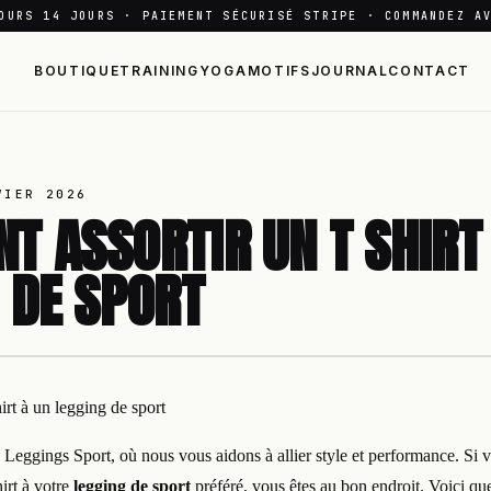
OURS 14 JOURS · PAIEMENT SÉCURISÉ STRIPE · COMMANDEZ A
BOUTIQUE
TRAINING
YOGA
MOTIFS
JOURNAL
CONTACT
VIER 2026
 ASSORTIR UN T SHIRT
 DE SPORT
irt à un legging de sport
, Leggings Sport, où nous vous aidons à allier style et performance. S
irt à votre
legging de sport
préféré, vous êtes au bon endroit. Voici qu