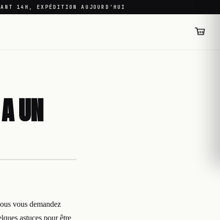
VANT 14H, EXPÉDITION AUJOURD'HUI
 A UN
i vous vous demandez
elques astuces pour être