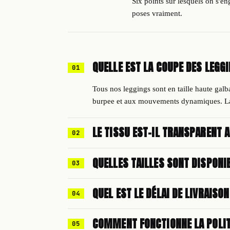
Six points sur lesquels on s'e
poses vraiment.
QUELLE EST LA COUPE DES LEGGI
01
Tous nos leggings sont en taille haute gal
burpee et aux mouvements dynamiques. La 
LE TISSU EST-IL TRANSPARENT 
02
Non. Nos leggings sont confectionnés en j
QUELLES TAILLES SONT DISPONI
03
même en squat profond ou en fente avant. Le
Du XS au XXL selon les modèles. Le guide d
QUEL EST LE DÉLAI DE LIVRAISON
04
taille + tour de hanches en cm).
Expédition sous 24-48h en jours ouvrés p
COMMENT FONCTIONNE LA POLIT
05
métropolitaine en 3-5 jours ouvrés (4,90€),