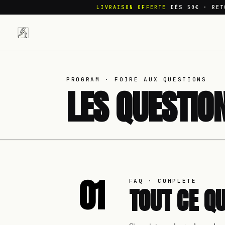
LIVRAISON OFFERTE
DÈS 50€ · RET
PROGRAM · FOIRE AUX QUESTIONS
LES QUESTIO
01
FAQ · COMPLÈTE
TOUT CE Q