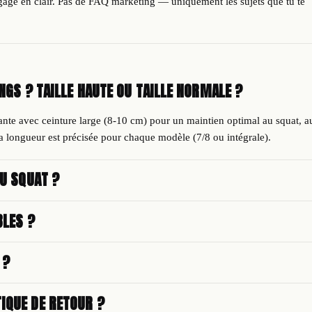
ngage en clair. Pas de FAQ marketing — uniquement les sujets que tu te
NGS ? TAILLE HAUTE OU TAILLE NORMALE ?
bante avec ceinture large (8-10 cm) pour un maintien optimal au squat, a
longueur est précisée pour chaque modèle (7/8 ou intégrale).
AU SQUAT ?
ersey extensible 4-way avec un grammage suffisant pour rester opaque
BLES ?
 test 'squat-proof' est effectué sur chaque coloris avant mise en vente.
es tailles complet est disponible sur chaque fiche produit (tour de
 ?
our toute commande passée avant 14h. Livraison standard France
IQUE DE RETOUR ?
 livraison express en 2-3 jours ouvrés (7,90€). Offerte dès 50€ d'achat.