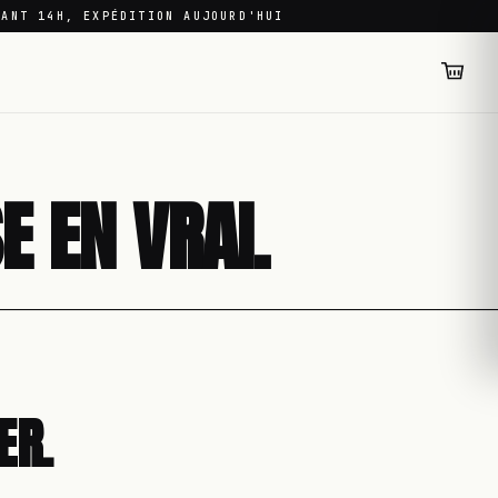
VANT 14H, EXPÉDITION AUJOURD'HUI
E EN VRAI.
ER.