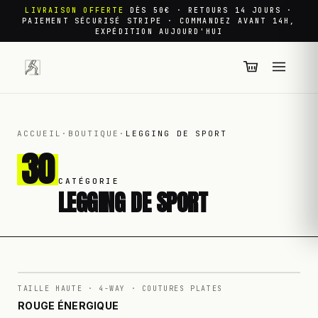
LIVRAISON OFFERTE
DÈS 50€ · RETOURS 14 JOURS ·
PAIEMENT SÉCURISÉ STRIPE · COMMANDEZ AVANT 14H,
EXPÉDITION AUJOURD'HUI
ACCUEIL
·
BOUTIQUE
·
LEGGING DE SPORT
30
CATÉGORIE
LEGGING DE SPORT
N°
001
TAILLE HAUTE · 4-WAY · COUTURES PLATES
ROUGE ÉNERGIQUE