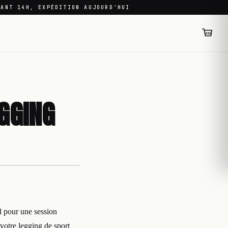
VANT 14H, EXPÉDITION AUJOURD'HUI
GGING
l pour une session
 votre legging de sport