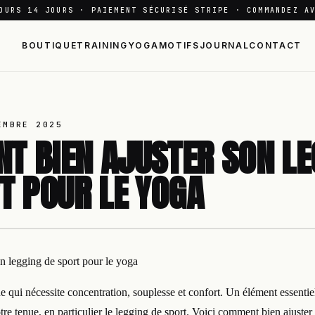
OURS 14 JOURS · PAIEMENT SÉCURISÉ STRIPE · COMMANDEZ A
BOUTIQUE
TRAINING
YOGA
MOTIFS
JOURNAL
CONTACT
EMBRE 2025
 BIEN AJUSTER SON LE
T POUR LE YOGA
n legging de sport pour le yoga
e qui nécessite concentration, souplesse et confort. Un élément essentie
otre tenue, en particulier le legging de sport. Voici comment bien ajuster