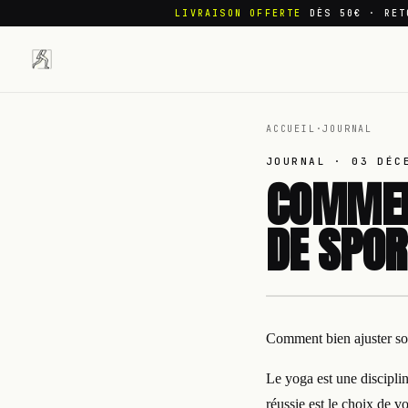
LIVRAISON OFFERTE
DÈS 50€ · RET
ACCUEIL
·
JOURNAL
JOURNAL ·
03 DÉC
COMMENT
DE SPOR
Comment bien ajuster so
Le yoga est une disciplin
réussie est le choix de v