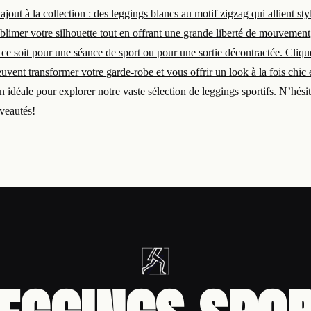
jout à la collection : des leggings blancs au motif zigzag qui allient sty
blimer votre silhouette tout en offrant une grande liberté de mouvement,
 ce soit pour une séance de sport ou pour une sortie décontractée. Cliqu
vent transformer votre garde-robe et vous offrir un look à la fois chic
n idéale pour explorer notre vaste sélection de leggings sportifs. N’hésit
veautés!