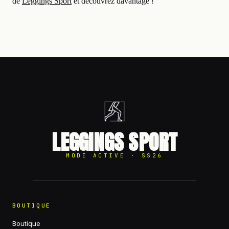
de
Leggings Sport
et découvrez davantage !
LEGGINGS SPORT
MODE ACTIVE · SS26
BOUTIQUE
Boutique