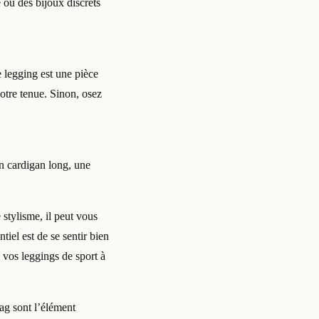
 ou des bijoux discrets
e legging est une pièce
votre tenue. Sinon, osez
un cardigan long, une
stylisme, il peut vous
iel est de se sentir bien
 vos leggings de sport à
zag sont l’élément