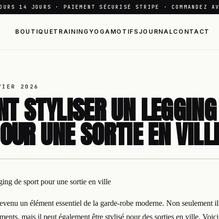
OURS 14 JOURS · PAIEMENT SÉCURISÉ STRIPE · COMMANDEZ A
BOUTIQUE
TRAINING
YOGA
MOTIFS
JOURNAL
CONTACT
VIER 2026
 STYLISER UN LEGGING
OUR UNE SORTIE EN VILL
ing de sport pour une sortie en ville
devenu un élément essentiel de la garde-robe moderne. Non seulement il 
ements, mais il peut également être stylisé pour des sorties en ville. Voi