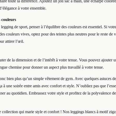
aire toute la différence. Ajoutez un joli sac à main, une écharpe colorée
d’élégance à votre ensemble.
s couleurs
legging de sport, penser à l’équilibre des couleurs est essentiel. Si votr
des couleurs vives, optez pour des teintes plus neutres pour le reste de 
r attirer l’œil.
ter de la dimension et de l’intérêt à votre tenue. Vous pouvez ajouter 
ue chemise pour donner un aspect plus travaillé à votre tenue.
donc bien plus qu’un simple vêtement de gym. Avec quelques astuces de 
à une soirée entre amis avec confort et style. N’oubliez pas que l’essent
ner au quotidien. Embrassez votre style et profitez de la polyvalence de
collection qui marie style et confort ! Nos leggings blancs à motif zig