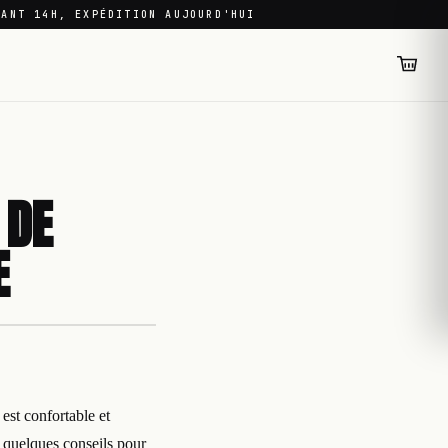
VANT 14H, EXPÉDITION AUJOURD'HUI
 DE
E
est confortable et
ci quelques conseils pour