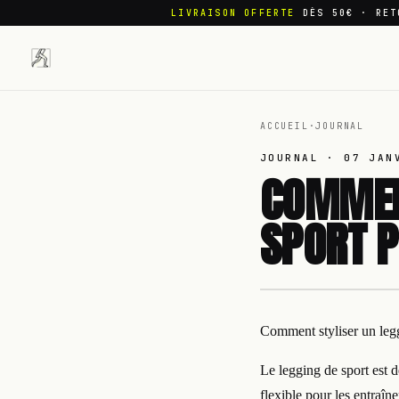
LIVRAISON OFFERTE
DÈS 50€ · RET
ACCUEIL
·
JOURNAL
JOURNAL ·
07 JAN
COMMENT
SPORT P
Comment styliser un legg
Le legging de sport est 
flexible pour les entraîn