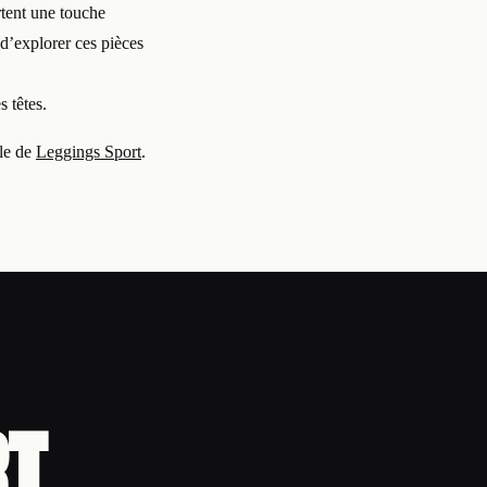
rtent une touche
d’explorer ces pièces
s têtes.
ale de
Leggings Sport
.
RT