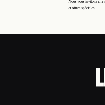
Nous vous invitons à rev
et offres spéciales !
L