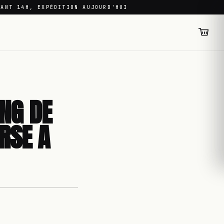
VANT 14H, EXPÉDITION AUJOURD'HUI
NG DE
RSE A