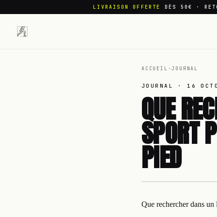
LIVRAISON OFFERTE
DÈS 50€ · RET
ACCUEIL
·
JOURNAL
JOURNAL ·
16 OCT
QUE REC
SPORT P
PIED
Que rechercher dans un l