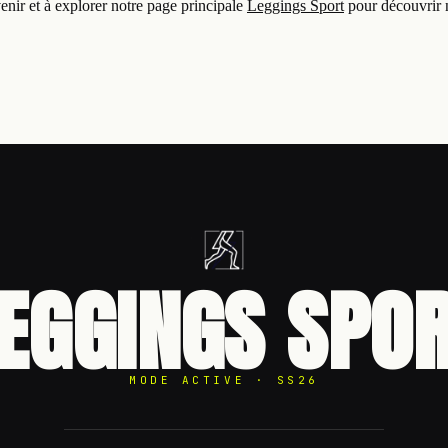
enir et à explorer notre page principale
Leggings Sport
pour découvrir n
EGGINGS SPO
MODE ACTIVE · SS26