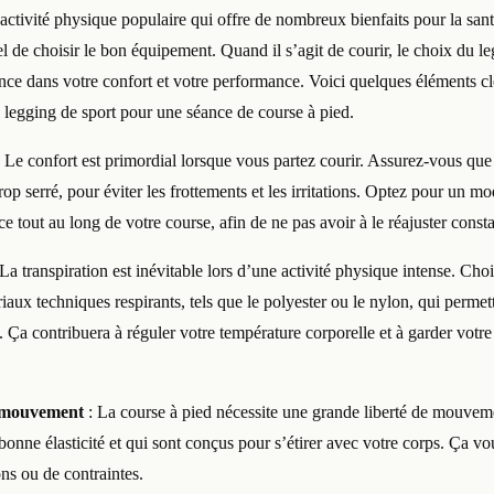
activité physique populaire qui offre de nombreux bienfaits pour la sant
iel de choisir le bon équipement. Quand il s’agit de courir, le choix du l
rence dans votre confort et votre performance. Voici quelques éléments cl
n legging de sport pour une séance de course à pied.
 Le confort est primordial lorsque vous partez courir. Assurez-vous que
trop serré, pour éviter les frottements et les irritations. Optez pour un mo
ace tout au long de votre course, afin de ne pas avoir à le réajuster cons
La transpiration est inévitable lors d’une activité physique intense. Cho
riaux techniques respirants, tels que le polyester ou le nylon, qui perme
 Ça contribuera à réguler votre température corporelle et à garder votre
de mouvement
: La course à pied nécessite une grande liberté de mouve
bonne élasticité et qui sont conçus pour s’étirer avec votre corps. Ça vo
ons ou de contraintes.