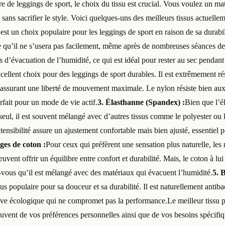
 de leggings de sport, le choix du tissu est crucial. Vous voulez un mat
, sans sacrifier le style. Voici quelques-uns des meilleurs tissus actuelle
st un choix populaire pour les leggings de sport en raison de sa durabilit
ie qu’il ne s’usera pas facilement, même après de nombreuses séances de 
 d’évacuation de l’humidité, ce qui est idéal pour rester au sec pendant
cellent choix pour des leggings de sport durables. Il est extrêmement rés
, assurant une liberté de mouvement maximale. Le nylon résiste bien aux
rfait pour un mode de vie actif.
3. Élasthanne (Spandex) :
Bien que l’é
seul, il est souvent mélangé avec d’autres tissus comme le polyester ou
extensibilité assure un ajustement confortable mais bien ajusté, essentie
ges de coton :
Pour ceux qui préfèrent une sensation plus naturelle, le
uvent offrir un équilibre entre confort et durabilité. Mais, le coton à lui
-vous qu’il est mélangé avec des matériaux qui évacuent l’humidité.
5. 
s populaire pour sa douceur et sa durabilité. Il est naturellement antibac
ative écologique qui ne compromet pas la performance.Le meilleur tissu 
uvent de vos préférences personnelles ainsi que de vos besoins spécifiqu