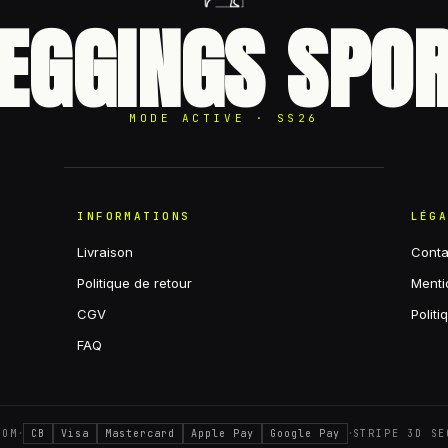
EGGINGS SPO
MODE ACTIVE · SS26
INFORMATIONS
LÉG
Livraison
Conta
Politique de retour
Menti
CGV
Politi
FAQ
·
·
COM
CB
Visa
Mastercard
Apple Pay
Google Pay
STRIPE 3D SE