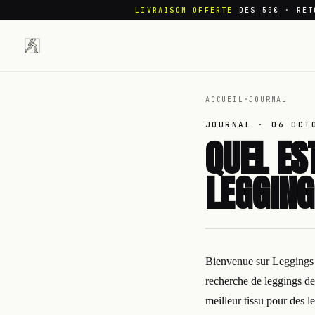
LIVRAISON OFFERTE
DÈS 50€ · RET
ACCUEIL
·
JOURNAL
JOURNAL ·
06 OCT
QUEL ES
LEGGING
Bienvenue sur Leggings Sp
recherche de leggings de 
meilleur tissu pour des l