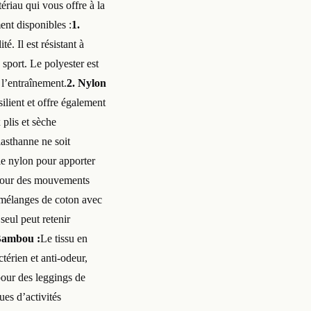
ériau qui vous offre à la
ment disponibles :
1.
é. Il est résistant à
sport. Le polyester est
 l’entraînement.
2. Nylon
ilient et offre également
 plis et sèche
lasthanne ne soit
 le nylon pour apporter
l pour des mouvements
s mélanges de coton avec
 seul peut retenir
Bambou :
Le tissu en
térien et anti-odeur,
pour des leggings de
es d’activités