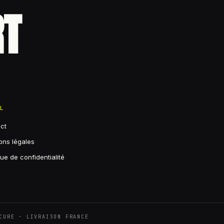
RT
AL
ct
ons légales
que de confidentialité
CURE · LIVRAISON FRANCE