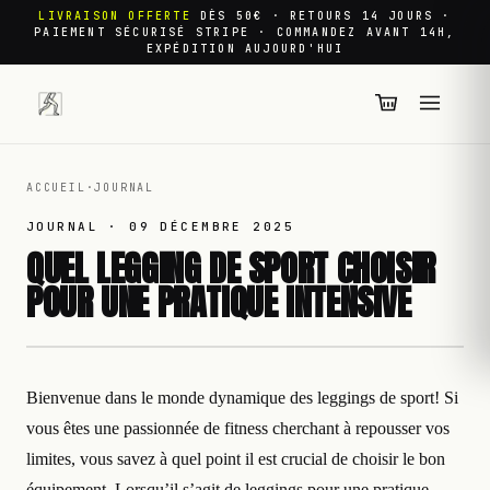
LIVRAISON OFFERTE
DÈS 50€ · RETOURS 14 JOURS ·
PAIEMENT SÉCURISÉ STRIPE · COMMANDEZ AVANT 14H,
EXPÉDITION AUJOURD'HUI
ACCUEIL
·
JOURNAL
JOURNAL ·
09 DÉCEMBRE 2025
QUEL LEGGING DE SPORT CHOISIR
POUR UNE PRATIQUE INTENSIVE
Bienvenue dans le monde dynamique des leggings de sport! Si
vous êtes une passionnée de fitness cherchant à repousser vos
limites, vous savez à quel point il est crucial de choisir le bon
équipement. Lorsqu’il s’agit de leggings pour une pratique