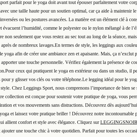
port parfait pour le yoga doit avant tout épouser parfaitement votre corps
avec une taille haute pour un soutien optimal, car ça aide à maintenir l
inversées ou les postures avancées. La matière est un élément clé à con
n et évacuent l’humidité, comme le polyester ou le nylon mélangé à de l’
ure non seulement que vous restez au sec tout au long de la séance, mais
après de nombreux lavages.En termes de style, les leggings aux couleu
le yoga afin de créer une ambiance zen et apaisante. Mais, ça n’exclut p
 apporter une touche personnelle. Vérifiez également la présence de cou
ion.Pour ceux qui pratiquent le yoga en extérieur ou dans un studio, il pe
pour y glisser vos clés ou votre téléphone.Le legging idéal pour le yoga 
et style. Chez Leggings Sport, nous comprenons l’importance de bien se 
tre collection est conçue pour soutenir votre pratique de yoga, vous per
piration et vos mouvements sans distractions. Découvrez dès aujourd’h
 yoga et laissez votre pratique briller ! Découvrez notre incontournable
i allient confort et style avec élégance. Cliquez sur
LEGGINGSNOIR
 ajouter une touche chic à votre quotidien. Parfait pour toutes les occas