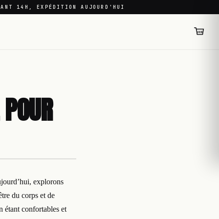
VANT 14H, EXPÉDITION AUJOURD'HUI
L POUR
ujourd’hui, explorons
être du corps et de
 étant confortables et