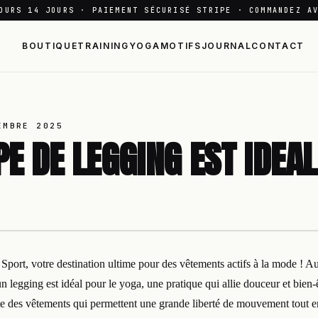
OURS 14 JOURS · PAIEMENT SÉCURISÉ STRIPE · COMMANDEZ A
BOUTIQUE
TRAINING
YOGA
MOTIFS
JOURNAL
CONTACT
EMBRE 2025
PE DE LEGGING EST IDEA
port, votre destination ultime pour des vêtements actifs à la mode ! A
n legging est idéal pour le yoga, une pratique qui allie douceur et bien-
ite des vêtements qui permettent une grande liberté de mouvement tout en