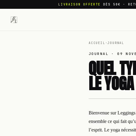
LIVRAISON OFFERTE
DÈS 50€ · RET
ACCUEIL
·
JOURNAL
JOURNAL ·
09 NOV
QUEL TY
LE YOGA
Bienvenue sur Leggings S
ensemble ce qui fait qu’u
l’esprit. Le yoga nécess