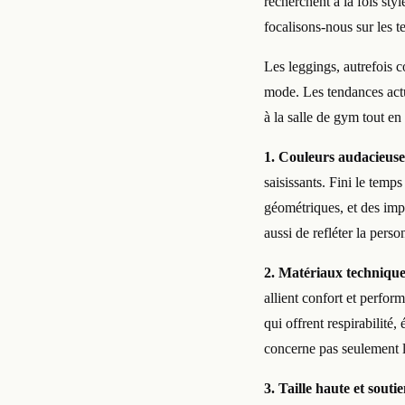
recherchent à la fois styl
focalisons-nous sur les t
Les leggings, autrefois 
mode. Les tendances actue
à la salle de gym tout en
1. Couleurs audacieuse
saisissants. Fini le temp
géométriques, et des im
aussi de refléter la pers
2. Matériaux techniques
allient confort et perfor
qui offrent respirabilité,
concerne pas seulement 
3. Taille haute et souti