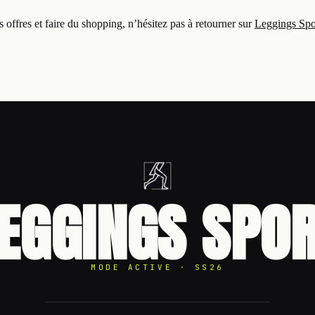
 offres et faire du shopping, n’hésitez pas à retourner sur
Leggings Spo
EGGINGS SPO
MODE ACTIVE · SS26