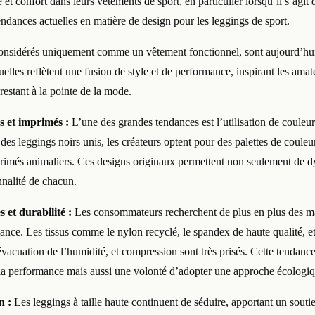
e et confort dans leurs vêtements de sport, en particulier lorsqu’il s’agi
endances actuelles en matière de design pour les leggings de sport.
considérés uniquement comme un vêtement fonctionnel, sont aujourd’hui
lles reflètent une fusion de style et de performance, inspirant les amate
 restant à la pointe de la mode.
s et imprimés :
L’une des grandes tendances est l’utilisation de couleu
s des leggings noirs unis, les créateurs optent pour des palettes de couleu
primés animaliers. Ces designs originaux permettent non seulement de 
onnalité de chacun.
 et durabilité :
Les consommateurs recherchent de plus en plus des ma
mance. Les tissus comme le nylon recyclé, le spandex de haute qualité, 
 évacuation de l’humidité, et compression sont très prisés. Cette tendance
la performance mais aussi une volonté d’adopter une approche écologiq
en :
Les leggings à taille haute continuent de séduire, apportant un sout