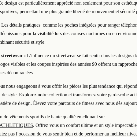
 Ce design est particulièrement apprécié non seulement pour son esthéti
s sportives, permettant une plus grande liberté de mouvement et sécurité
Les détails pratiques, comme les poches intégrées pour ranger téléphon
éfléchissants pour la visibilité lors des courses nocturnes ou en enviro
inant sécurité et style.
 streetwear :
L’influence du streetwear se fait sentir dans les designs d
 logos visibles et les coupes inspirées des années 90 offrent un rapproch
ues décontractées.
s nous engageons à vous offrir les pièces les plus tendance qui réponde
de style. Explorez notre collection et transformez votre garde-robe activ
atière de design. Élevez votre parcours de fitness avec nous dès aujour
 de vêtements sportifs de haute qualité en cliquant sur
ATHLETIQUES
. Offrez-vous un confort ultime et un style impeccable
atez pas l’occasion de vous sentir bien et de performer au meilleur nive