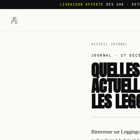
LIVRAISON OFFERTE
DÈS 50€ · RET
ACCUEIL
·
JOURNAL
JOURNAL ·
27 DÉC
QUELLES
ACTUELL
LES LEG
Bienvenue sur Leggings S