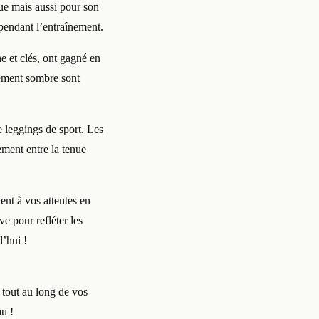
que mais aussi pour son
 pendant l’entraînement.
e et clés, ont gagné en
nnement sombre sont
e leggings de sport. Les
ement entre la tenue
nt à vos attentes en
e pour refléter les
d’hui !
 tout au long de vos
au !