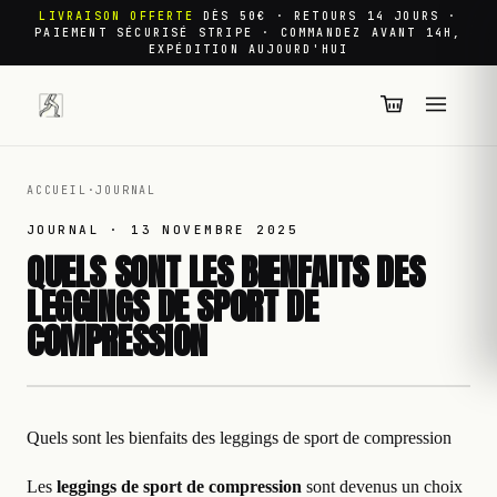
LIVRAISON OFFERTE
DÈS 50€ · RETOURS 14 JOURS ·
PAIEMENT SÉCURISÉ STRIPE · COMMANDEZ AVANT 14H,
EXPÉDITION AUJOURD'HUI
ACCUEIL
·
JOURNAL
JOURNAL ·
13 NOVEMBRE 2025
QUELS SONT LES BIENFAITS DES
LEGGINGS DE SPORT DE
COMPRESSION
Quels sont les bienfaits des leggings de sport de compression
Les
leggings de sport de compression
sont devenus un choix