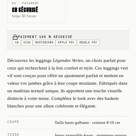
03 · PAIEMENT
CB SÉCURISÉ
Stripe 3D Secure
PAIEMENT 100 % SÉCURISÉ
CB
VISA
MASTERCARD
APPLE PAY
GOOGLE PAY
Découvrez les leggings
Légendes Vertes
, un choix parfait pour
ceux qui recherchent à la fois confort et style. Ces leggings vert
vif sont conçus pour offrir un ajustement parfait et mettent en
valeur vos jambes grâce à leur coupe moulante. Fabriqués dans
un matériau texturé unique, ils apportent une touche visuelle
distincte à votre tenue. Complétez le look avec des baskets
blanches pour une allure cohérente et élégante.
COUPE
Taille haute galbante · ceinture 8-10 cm
TISSU
Jersey extensible 4-way · grammage opaque