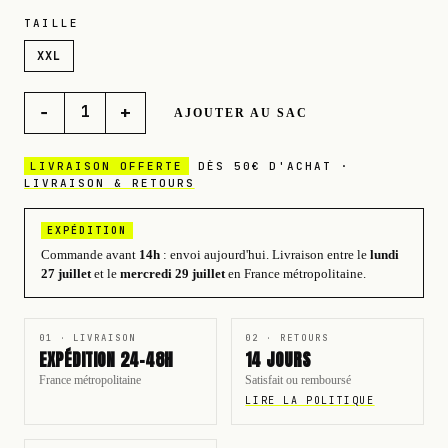
TAILLE
XXL
−
+
1
AJOUTER AU SAC
LIVRAISON OFFERTE
DÈS 50€ D'ACHAT ·
LIVRAISON & RETOURS
EXPÉDITION
Commande avant
14h
: envoi aujourd'hui.
Livraison entre le
lundi
27 juillet
et le
mercredi 29 juillet
en France métropolitaine.
01 · LIVRAISON
02 · RETOURS
EXPÉDITION 24-48H
14 JOURS
France métropolitaine
Satisfait ou remboursé
LIRE LA POLITIQUE