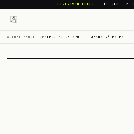
LIVRAISON OFFERTE
DÈS 50€ · RET
ACCUEIL
·
BOUTIQUE
·
LEGGING DE SPORT - JEANS CÉLESTES
01
/
01