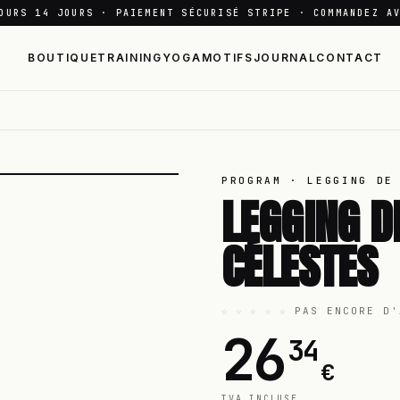
OURS 14 JOURS · PAIEMENT SÉCURISÉ STRIPE · COMMANDEZ A
BOUTIQUE
TRAINING
YOGA
MOTIFS
JOURNAL
CONTACT
PROGRAM · LEGGING DE
LEGGING D
CÉLESTES
☆ ☆ ☆ ☆ ☆
PAS ENCORE D'
26
34
€
TVA INCLUSE