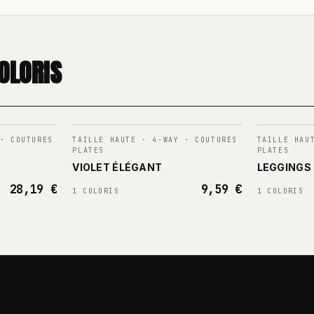
OLORIS
N°
003
N°
004
· COUTURES
TAILLE HAUTE · 4-WAY · COUTURES
TAILLE HAU
PLATES
PLATES
VIOLET ÉLÉGANT
LEGGINGS 
28,19 €
9,59 €
1 COLORIS
1 COLORIS