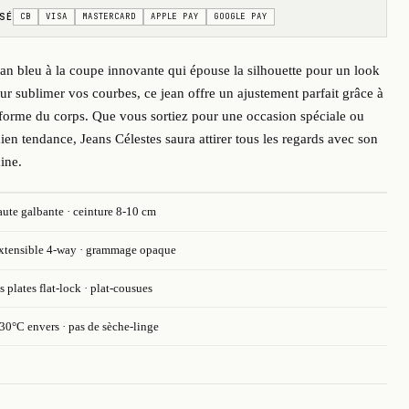
SÉ
CB
VISA
MASTERCARD
APPLE PAY
GOOGLE PAY
an bleu à la coupe innovante qui épouse la silhouette pour un look
our sublimer vos courbes, ce jean offre un ajustement parfait grâce à
 forme du corps. Que vous sortiez pour une occasion spéciale ou
en tendance, Jeans Célestes saura attirer tous les regards avec son
ine.
aute galbante · ceinture 8-10 cm
extensible 4-way · grammage opaque
 plates flat-lock · plat-cousues
30°C envers · pas de sèche-linge