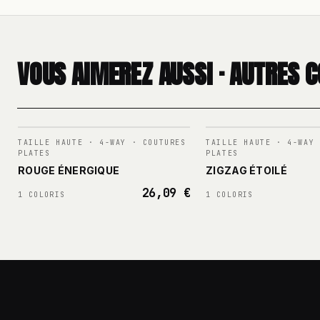
VOUS AIMEREZ AUSSI · AUTRES C
N°
001
N°
002
TAILLE HAUTE · 4-WAY · COUTURES
TAILLE HAUTE · 4-WAY 
PLATES
PLATES
ROUGE ÉNERGIQUE
ZIGZAG ÉTOILÉ
26,09 €
1 COLORIS
1 COLORIS