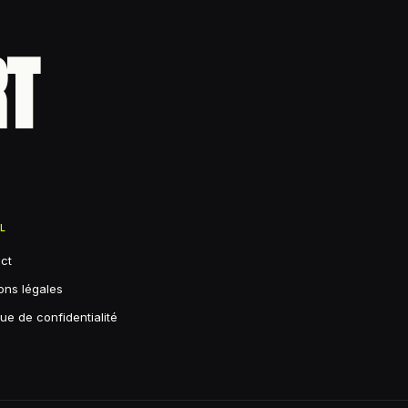
RT
AL
ct
ons légales
que de confidentialité