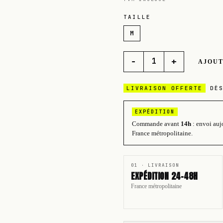
TAILLE
M
−
+
1
AJOUT
LIVRAISON OFFERTE
DÈ
EXPÉDITION
Commande avant
14h
: envoi auj
France métropolitaine.
01 · LIVRAISON
EXPÉDITION 24-48H
France métropolitaine