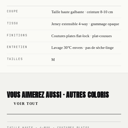
COUPE
Taille haute galbante · ceinture 8-10 cm
TISSU
Jersey extensible 4-way · grammage opaque
FINITIONS
Coutures plates flat-lock · plat-cousues
ENTRETIEN
Lavage 30°C envers · pas de sèche-linge
TAILLES
M
VOUS AIMEREZ AUSSI · AUTRES COLORIS
VOIR TOUT
N°
001
TAILLE HAUTE · 4-WAY · COUTURES PLATES