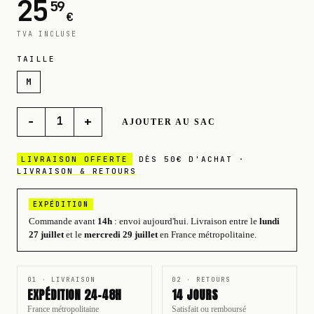
25
59
€
TVA INCLUSE
TAILLE
M
−
+
1
AJOUTER AU SAC
LIVRAISON OFFERTE
DÈS 50€ D'ACHAT ·
LIVRAISON & RETOURS
EXPÉDITION
Commande avant
14h
: envoi aujourd'hui.
Livraison entre le
lundi
27 juillet
et le
mercredi 29 juillet
en France métropolitaine.
01 · LIVRAISON
02 · RETOURS
EXPÉDITION 24-48H
14 JOURS
France métropolitaine
Satisfait ou remboursé