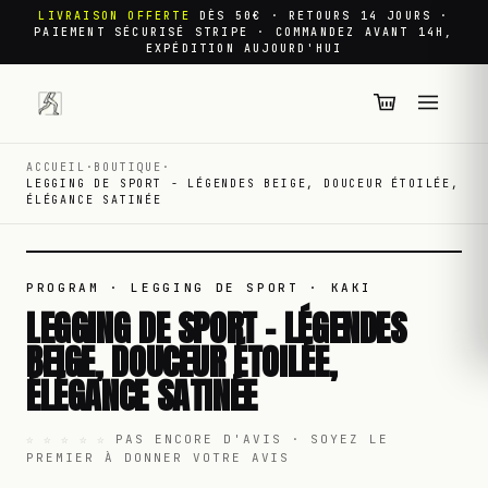
LIVRAISON OFFERTE
DÈS 50€ · RETOURS 14 JOURS ·
PAIEMENT SÉCURISÉ STRIPE · COMMANDEZ AVANT 14H,
EXPÉDITION AUJOURD'HUI
ACCUEIL
·
BOUTIQUE
·
LEGGING DE SPORT - LÉGENDES BEIGE, DOUCEUR ÉTOILÉE,
ÉLÉGANCE SATINÉE
01
/
01
PROGRAM · LEGGING DE SPORT
· KAKI
LEGGING DE SPORT - LÉGENDES
BEIGE, DOUCEUR ÉTOILÉE,
ÉLÉGANCE SATINÉE
☆ ☆ ☆ ☆ ☆
PAS ENCORE D'AVIS · SOYEZ LE
PREMIER À DONNER VOTRE AVIS