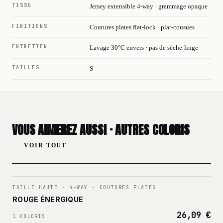
TISSU
Jersey extensible 4-way · grammage opaque
FINITIONS
Coutures plates flat-lock · plat-cousues
ENTRETIEN
Lavage 30°C envers · pas de sèche-linge
TAILLES
S
VOUS AIMEREZ AUSSI · AUTRES COLORIS
VOIR TOUT
N°
001
TAILLE HAUTE · 4-WAY · COUTURES PLATES
ROUGE ÉNERGIQUE
26,09 €
1 COLORIS