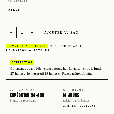
TVA INCLUSE
TAILLE
S
−
+
1
AJOUTER AU SAC
LIVRAISON OFFERTE
DÈS 50€ D'ACHAT ·
LIVRAISON & RETOURS
EXPÉDITION
Commande avant
14h
: envoi aujourd'hui.
Livraison entre le
lundi
27 juillet
et le
mercredi 29 juillet
en France métropolitaine.
01 · LIVRAISON
02 · RETOURS
EXPÉDITION 24-48H
14 JOURS
France métropolitaine
Satisfait ou remboursé
LIRE LA POLITIQUE