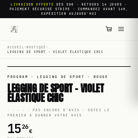
LIVRAISON OFFERTE
DÈS 50€ · RETOURS 14 JOURS ·
PAIEMENT SÉCURISÉ STRIPE · COMMANDEZ AVANT 14H,
EXPÉDITION AUJOURD'HUI
ACCUEIL
·
BOUTIQUE
·
LEGGING DE SPORT - VIOLET ÉLASTIQUE CHIC
01
/
01
PROGRAM · LEGGING DE SPORT
· ROUGE
LEGGING DE SPORT - VIOLET
ÉLASTIQUE CHIC
☆ ☆ ☆ ☆ ☆
PAS ENCORE D'AVIS · SOYEZ LE
PREMIER À DONNER VOTRE AVIS
15
26
€