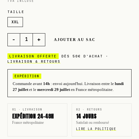
TVA INCLUSE
TAILLE
XXL
−
+
1
AJOUTER AU SAC
LIVRAISON OFFERTE
DÈS 50€ D'ACHAT ·
LIVRAISON & RETOURS
EXPÉDITION
Commande avant
14h
: envoi aujourd'hui.
Livraison entre le
lundi
27 juillet
et le
mercredi 29 juillet
en France métropolitaine.
01 · LIVRAISON
02 · RETOURS
EXPÉDITION 24-48H
14 JOURS
France métropolitaine
Satisfait ou remboursé
LIRE LA POLITIQUE