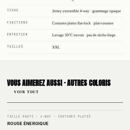
TISSU
Jersey extensible 4-way · grammage opaque
FINITIONS
Coutures plates flat-lock · plat-cousues
ENTRETIEN
Lavage 30°C envers · pas de sèche-linge
TAILLES
XXL
VOUS AIMEREZ AUSSI · AUTRES COLORIS
VOIR TOUT
N°
001
TAILLE HAUTE · 4-WAY · COUTURES PLATES
ROUGE ÉNERGIQUE