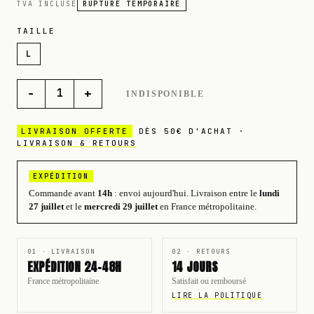
TVA INCLUSE
RUPTURE TEMPORAIRE
TAILLE
L
−
+
1
INDISPONIBLE
LIVRAISON OFFERTE
DÈS 50€ D'ACHAT ·
LIVRAISON & RETOURS
EXPÉDITION
Commande avant
14h
: envoi aujourd'hui.
Livraison entre le
lundi
27 juillet
et le
mercredi 29 juillet
en France métropolitaine.
01 · LIVRAISON
02 · RETOURS
EXPÉDITION 24-48H
14 JOURS
France métropolitaine
Satisfait ou remboursé
LIRE LA POLITIQUE