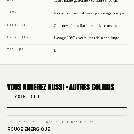
Taille haute galbante · ceinture 8-10 cm
TISSU
Jersey extensible 4-way · grammage opaque
FINITIONS
Coutures plates flat-lock · plat-cousues
ENTRETIEN
Lavage 30°C envers · pas de sèche-linge
TAILLES
L
VOUS AIMEREZ AUSSI · AUTRES COLORIS
VOIR TOUT
N°
001
TAILLE HAUTE · 4-WAY · COUTURES PLATES
ROUGE ÉNERGIQUE