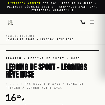
LIVRAISON OFFERTE
DÈS 50€ · RETOURS 14 JOURS ·
PAIEMENT SÉCURISÉ STRIPE · COMMANDEZ AVANT 14H,
EXPÉDITION AUJOURD'HUI
ACCUEIL
·
BOUTIQUE
·
LEGGING DE SPORT - LEGGINGS RÊVE ROSE
01
/
01
PROGRAM · LEGGING DE SPORT
· ROSE
LEGGING DE SPORT - LEGGINGS
RÊVE ROSE
☆ ☆ ☆ ☆ ☆
PAS ENCORE D'AVIS · SOYEZ LE
PREMIER À DONNER VOTRE AVIS
16
02
€